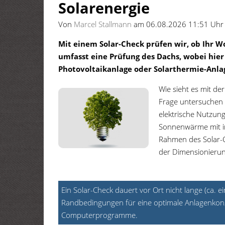
Solarenergie
Von
Marcel Stallmann
am 06.08.2026 11:51 Uhr
Mit einem Solar-Check prüfen wir, ob Ihr W
umfasst eine Prüfung des Dachs, wobei hier 
Photovoltaikanlage oder Solarthermie-Anla
Wie sieht es mit de
Frage untersuchen 
elektrische Nutzung
Sonnenwärme mit in
Rahmen des Solar-Ch
der Dimensionierun
Ein Solar-Check dauert vor Ort nicht lange (ca. 
Randbedingungen für eine optimale Anlagenkon
Computerprogramme.