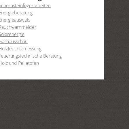
Schornsteinfegerarbeiten
Energieberatung
Energieausweis
Rauchwarnmelder
Solarenergie
Gashausschau
Holzfeuchtemessung
Feuerungstechnische Beratung
Holz und Pelletofen